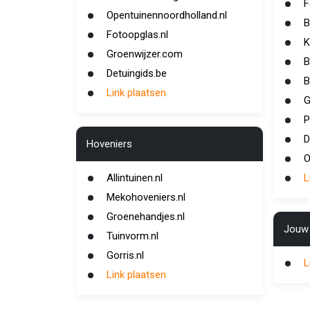
F
Opentuinennoordholland.nl
B
Fotoopglas.nl
K
Groenwijzer.com
B
Detuingids.be
B
Link plaatsen
G
P
D
Hoveniers
O
Allintuinen.nl
L
Mekohoveniers.nl
Groenehandjes.nl
Jouw 
Tuinvorm.nl
Gorris.nl
L
Link plaatsen