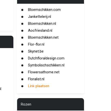
Bloemschikken.com
Jankettelerij.nl
Bloemschikken.nl
Aocfriesland.nl
Bloemschikken.net
Flor-flor.nl
Skynet.be
Dutchfloraldesign.com
Symbolischschikken.nl
Flowersathome.net
Floralist.nl
Link plaatsen
l
Rozen