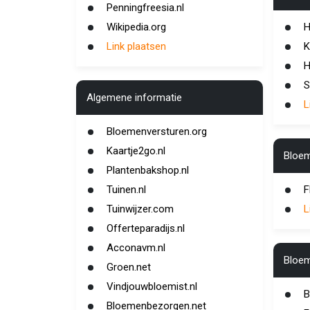
Penningfreesia.nl
Wikipedia.org
H
Link plaatsen
K
H
S
Algemene informatie
L
Bloemenversturen.org
Kaartje2go.nl
Bloem
Plantenbakshop.nl
Tuinen.nl
F
Tuinwijzer.com
L
Offerteparadijs.nl
Acconavm.nl
Bloem
Groen.net
Vindjouwbloemist.nl
B
Bloemenbezorgen.net