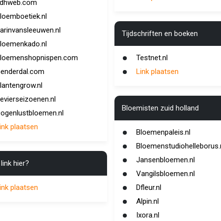
dhweb.com
loemboetiek.nl
arinvansleeuwen.nl
Tijdschriften en boeken
loemenkado.nl
loemenshopnispen.com
Testnet.nl
enderdal.com
Link plaatsen
lantengrow.nl
evierseizoenen.nl
Bloemisten zuid holland
ogenlustbloemen.nl
ink plaatsen
Bloemenpaleis.nl
Bloemenstudiohelleborus.
Jansenbloemen.nl
link hier?
Vangilsbloemen.nl
ink plaatsen
Dfleur.nl
Alpin.nl
Ixora.nl