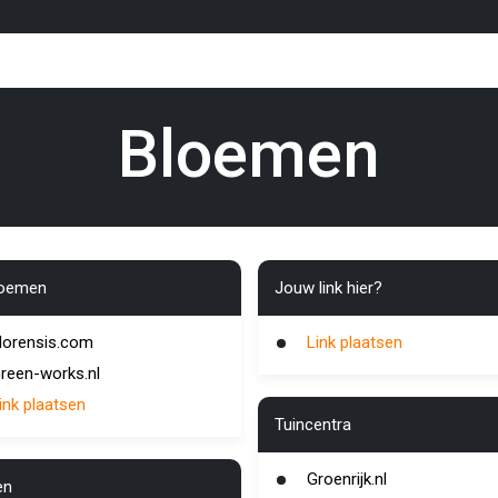
Bloemen
loemen
Jouw link hier?
lorensis.com
Link plaatsen
reen-works.nl
ink plaatsen
Tuincentra
Groenrijk.nl
en