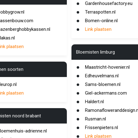
Gardenhousefactory.eu
obbygrow.nl
Terraspotten.nl
assenbouw.com
Bomen-online.nl
azenberghobbykassen.nl
Link plaatsen
lakas.nl
ink plaatsen
Bloemisten limburg
Maastricht-hovenier.nl
en soorten
Edheuvelmans.nl
leurop.nl
Sams-bloemen.nl
ink plaatsen
Giel-ackermans.com
Haldert.nl
Ramonafloweranddesign.n
isten noord brabant
Rusman.nl
Frissenpieters.nl
loemenhuis-adrienne.nl
Link plaatsen