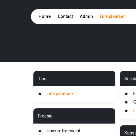
Home
Contact
Admin
Link plaatsen
Tips
Snijb
Link plaatsen
F
G
L
Freesia
Unicumfreesia.nl
Kass